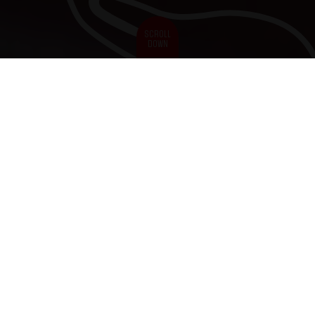
SCROLL
DOWN
VERANTWORTLICH FÜR DEN
INHALT DIESER INTERNETSEITE
Angaben gemäß § 5 TMG
Spendenlauf 24/7 Wismar
Susann und Stefan Schröder
Seestraße 13a